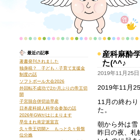
産科麻酔
最近の記事
た(^^♪
著書発刊されました
独身税？ 子ども・子育て支援金
2019年11月25日
制度の話
ソフトボール大会2026
2019年11月
外回転不成功で2か月ぶりの帝王切
開
11月の終わ
子宮脱合併切迫早産
日本産科婦人科学会参加の話
た。
2026年GWがはじまります
早生まれ肯定派宣言
朝から外は雪
久々帝王切開と もっと久々骨盤
昨日の夜、札
位分娩