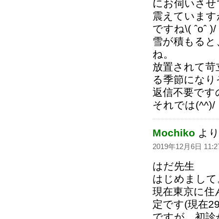
にお伺いさせ
震えています
ですね\( ˆoˆ )/
雪が積もると
ね。
放置されて苛
る季節になり
返信不要ですの
それでは(^^)/
Mochiko
より
2019年12月6日 11:2
はだ先生
はじめまして
現在東京に住
定です(現在
ですが、初診