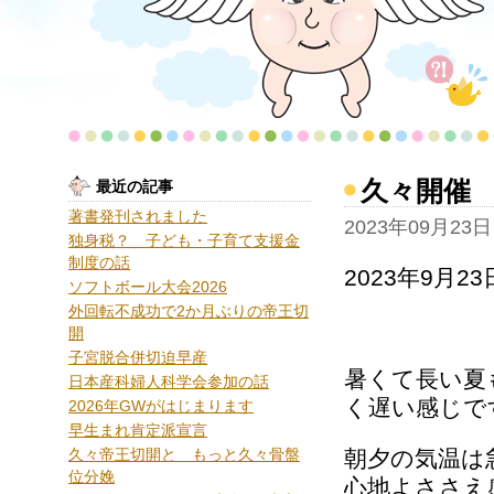
久々開催
最近の記事
著書発刊されました
2023年09月23日
独身税？ 子ども・子育て支援金
制度の話
2023年9月2
ソフトボール大会2026
外回転不成功で2か月ぶりの帝王切
開
子宮脱合併切迫早産
暑くて長い夏
日本産科婦人科学会参加の話
く遅い感じで
2026年GWがはじまります
早生まれ肯定派宣言
久々帝王切開と もっと久々骨盤
朝夕の気温は
位分娩
心地よささえ