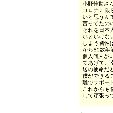
小野幹世さ
コロナに限
いと思うん
言ってたの
それを日本
いといけな
しまう習性
から80数
個人個人が
てあげて、
送の使命だ
僕ができる
離でサポー
これからも
して頑張っ