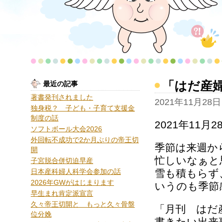
「はだ産
最近の記事
著書発刊されました
2021年11月28日
独身税？ 子ども・子育て支援金
制度の話
2021年11
ソフトボール大会2026
外回転不成功で2か月ぶりの帝王切
季節は来週か
開
忙しいなぁと
子宮脱合併切迫早産
日本産科婦人科学会参加の話
雪も積もらず
2026年GWがはじまります
いうのも季節
早生まれ肯定派宣言
久々帝王切開と もっと久々骨盤
「月刊 はだ
位分娩
書きたい出来