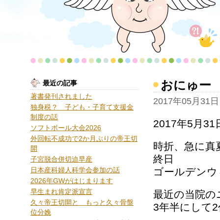
おにゅー
最近の記事
著書発刊されました
2017年05月31日
独身税？ 子ども・子育て支援金
制度の話
2017年5月3
ソフトボール大会2026
外回転不成功で2か月ぶりの帝王切
時折、急に真
開
終日
子宮脱合併切迫早産
日本産科婦人科学会参加の話
ゴールデンウ
2026年GWがはじまります
早生まれ肯定派宣言
最近の当院の
久々帝王切開と もっと久々骨盤
3年半にして
位分娩