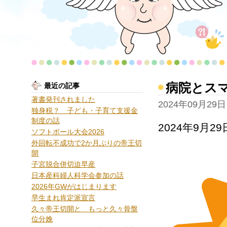
病院とス
最近の記事
著書発刊されました
2024年09月29日
独身税？ 子ども・子育て支援金
制度の話
2024年9月2
ソフトボール大会2026
外回転不成功で2か月ぶりの帝王切
開
子宮脱合併切迫早産
日本産科婦人科学会参加の話
2026年GWがはじまります
早生まれ肯定派宣言
久々帝王切開と もっと久々骨盤
位分娩