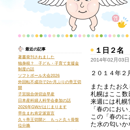
１日２名
最近の記事
著書発刊されました
2014年02月03日
独身税？ 子ども・子育て支援金
制度の話
２０１４年２
ソフトボール大会2026
外回転不成功で2か月ぶりの帝王切
またまたお久
開
札幌はここ数
子宮脱合併切迫早産
日本産科婦人科学会参加の話
来週には札幌
2026年GWがはじまります
「春のにおい
早生まれ肯定派宣言
この「春のに
久々帝王切開と もっと久々骨盤
た水の匂いか
位分娩