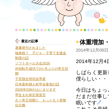
体重増加
最近の記事
著書発刊されました
2014年12月05日
独身税？ 子ども・子育て支援金
制度の話
2014年12月
ソフトボール大会2026
外回転不成功で2か月ぶりの帝王切
しばらく更新
開
僕らしい・・
子宮脱合併切迫早産
日本産科婦人科学会参加の話
今日はちょっ
2026年GWがはじまります
早生まれ肯定派宣言
だまだ仕事し
久々帝王切開と もっと久々骨盤
眠いです
位分娩
これこそ産婦