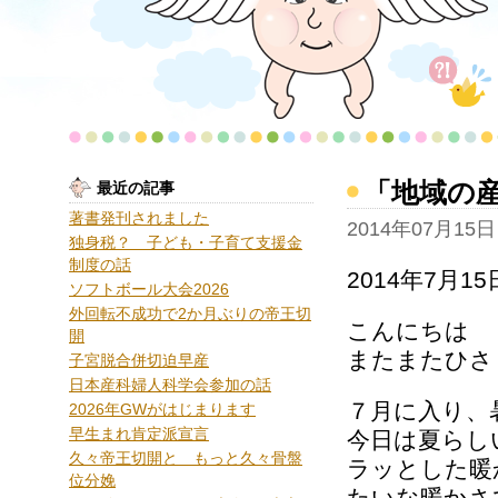
「地域の
最近の記事
著書発刊されました
2014年07月15日
独身税？ 子ども・子育て支援金
制度の話
2014年7月
ソフトボール大会2026
外回転不成功で2か月ぶりの帝王切
こんにちは
開
またまたひさ
子宮脱合併切迫早産
日本産科婦人科学会参加の話
７月に入り、
2026年GWがはじまります
早生まれ肯定派宣言
今日は夏らし
久々帝王切開と もっと久々骨盤
ラッとした暖
位分娩
たいな暖かさ