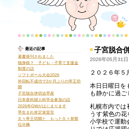
子宮脱合
最近の記事
著書発刊されました
2026年05月31日
独身税？ 子ども・子育て支援金
制度の話
２０２６年５
ソフトボール大会2026
外回転不成功で2か月ぶりの帝王切
本日日曜日を
開
も静かに過ご
子宮脱合併切迫早産
日本産科婦人科学会参加の話
札幌市内では
2026年GWがはじまります
早生まれ肯定派宣言
うす紫色の花
久々帝王切開と もっと久々骨盤
小学校で運動
位分娩
りでは応援団